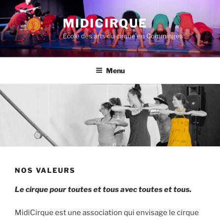
Aller
au
MIDICIRQUE
contenu
Ecole des arts du cirque en Comminges
principal
Menu
NOS VALEURS
Le cirque pour toutes et tous avec toutes et tous.
MidiCirque est une association qui envisage le cirque