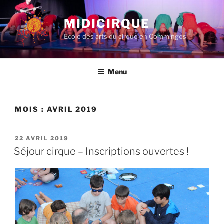
Aller
au
MIDICIRQUE
contenu
Ecole des arts du cirque en Comminges
principal
Menu
MOIS :
AVRIL 2019
PUBLIÉ
22 AVRIL 2019
LE
Séjour cirque – Inscriptions ouvertes !