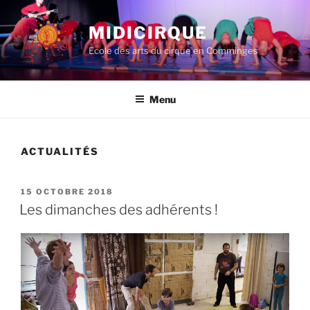
Aller
au
MIDICIRQUE
contenu
Ecole des arts du cirque en Comminges
principal
Menu
ACTUALITÉS
PUBLIÉ
15 OCTOBRE 2018
LE
Les dimanches des adhérents !