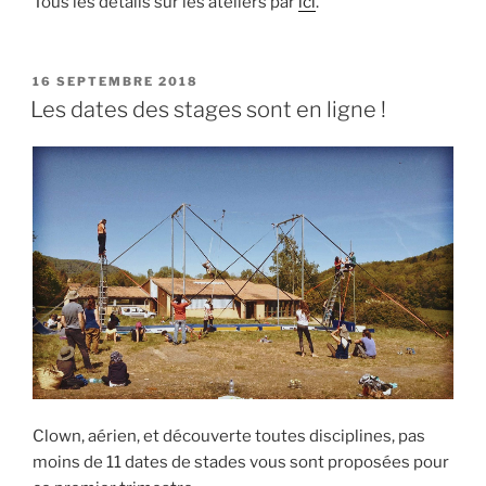
Tous les détails sur les ateliers par
ici
.
PUBLIÉ
16 SEPTEMBRE 2018
LE
Les dates des stages sont en ligne !
Clown, aérien, et découverte toutes disciplines, pas
moins de 11 dates de stades vous sont proposées pour