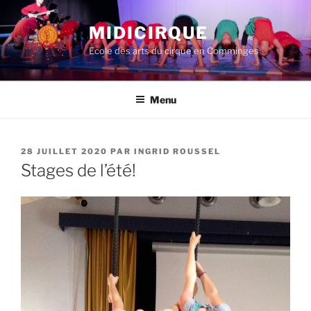
Aller
au
MIDICIRQUE
contenu
Ecole des arts du cirque en Comminges
principal
Menu
PUBLIÉ
28 JUILLET 2020
PAR
INGRID ROUSSEL
LE
Stages de l’été!