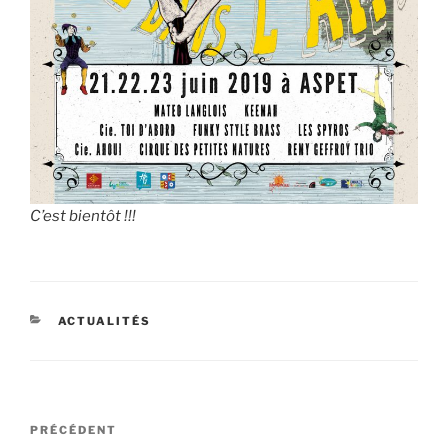
C’est bientôt !!!
CATÉGORIES
ACTUALITÉS
Navigation
Article
PRÉCÉDENT
de