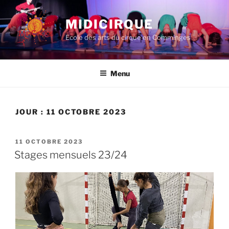
Aller
au
MIDICIRQUE
contenu
Ecole des arts du cirque en Comminges
principal
Menu
JOUR :
11 OCTOBRE 2023
PUBLIÉ
11 OCTOBRE 2023
LE
Stages mensuels 23/24